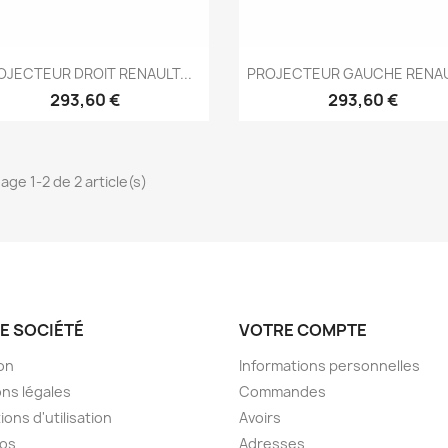
Aperçu rapide
Aperçu rapide


OJECTEUR DROIT RENAULT...
PROJECTEUR GAUCHE RENAUL
293,60 €
293,60 €
age 1-2 de 2 article(s)
E SOCIÉTÉ
VOTRE COMPTE
son
Informations personnelles
ns légales
Commandes
ions d'utilisation
Avoirs
pos
Adresses