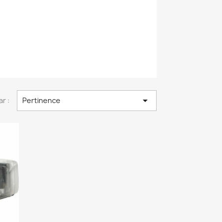

ar :
Pertinence